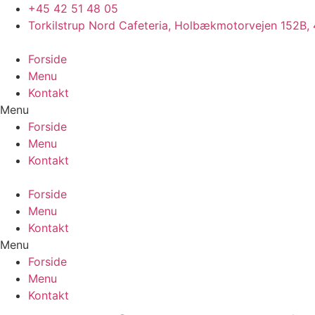
Videre
+45 42 51 48 05
til
Torkilstrup Nord Cafeteria, Holbækmotorvejen 152B,
indhold
Forside
Menu
Kontakt
Menu
Forside
Menu
Kontakt
Forside
Menu
Kontakt
Menu
Forside
Menu
Kontakt