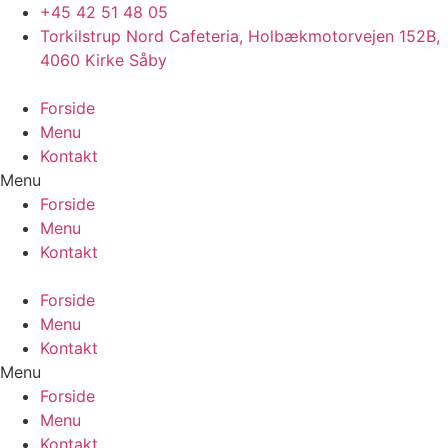
Videre
+45 42 51 48 05
til
Torkilstrup Nord Cafeteria, Holbækmotorvejen 152B,
indhold
4060 Kirke Såby
Forside
Menu
Kontakt
Menu
Forside
Menu
Kontakt
Forside
Menu
Kontakt
Menu
Forside
Menu
Kontakt