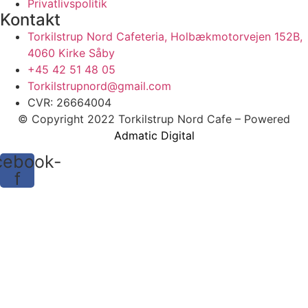
Privatlivspolitik
Kontakt
Torkilstrup Nord Cafeteria, Holbækmotorvejen 152B,
4060 Kirke Såby
+45 42 51 48 05
Torkilstrupnord@gmail.com
CVR: 26664004
© Copyright 2022 Torkilstrup Nord Cafe – Powered
Admatic Digital
cebook-
f